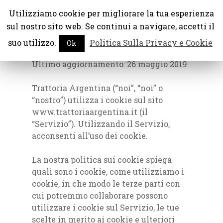
Utilizziamo cookie per migliorare la tua esperienza
sul nostro sito web. Se continui a navigare, accetti il ​​
suo utilizzo.
Politica Sulla Privacy e Cookie
Ok
Politica sui cookie
Hit enter to search or ESC to close
Ultimo aggiornamento: 26 maggio 2019
Trattoria Argentina (“noi”, “noi” o
“nostro”) utilizza i cookie sul sito
www.trattoriaargentina.it (il
“Servizio”). Utilizzando il Servizio,
acconsenti all’uso dei cookie.
La nostra politica sui cookie spiega
quali sono i cookie, come utilizziamo i
cookie, in che modo le terze parti con
cui potremmo collaborare possono
utilizzare i cookie sul Servizio, le tue
scelte in merito ai cookie e ulteriori