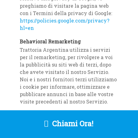
preghiamo di visitare la pagina web
con i Termini della privacy di Google:
https://policies.google.com/privacy?
hl=en
Behavioral Remarketing
Trattoria Argentina utilizza i servizi
per il remarketing, per rivolgere a voi
la pubblicità su siti web di terzi, dopo
che avete visitato il nostro Servizio.
Noi e i nostri fornitori terzi utilizziamo
i cookie per informare, ottimizzare e
pubblicare annunci in base alle vostre
visite precedenti al nostro Servizio.
Google Ads (AdWords)
Chiami Ora!
Il servizio di remarketing di Google Ads
(AdWords) è fornito da Google Inc.